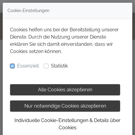
+49(0)160 99702000
Cookie-Einstellungen
Cookies helfen uns bei der Bereitstellung unserer
Dienste. Durch die Nutzung unserer Dienste
erklären Sie sich damit einverstanden, dass wir
Cookies setzen können.
EVENT RESERVIEREN
Ihr Event verdient mehr als nur einen Raum.
Essenziell
Statistik
Bei uns wird aus einer Feier ein Erlebnis. Feiern Sie Ihr
Event in besonderem Ambiente – mitten in Landshut.
Edle Tropfen, stilvolles Design und Raum für
Alle Cookies akzeptieren
unvergessliche Begegnungen.
Nur notwendige Cookies akzeptieren
Füllen Sie das Formular aus und wir werden uns
schnellstmöglich bei Ihnen melden um die Details Ihres
Individuelle Cookie-Einstellungen & Details über
Events zu klären.
Cookies