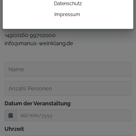
Datenschutz
ADRESSE
Impressum
Kirchgasse 229
84028 Landshut
+49(0)160 99702000
info@manus-weinklang.de
Datum der Veranstaltung
*
Uhrzeit
*