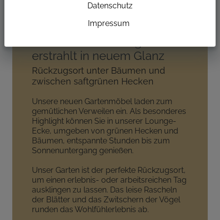
Datenschutz
Impressum
Unsere Gartenlounge
erstrahlt in neuem Glanz
Rückzugsort unter Bäumen und
zwischen saftgrünen Hecken
Unsere neuen Gartenmöbel laden zum
gemütlichen Verweilen ein. Als besonderes
Highlight können Sie in unserer Lounge-
Ecke, umgeben von grünen Hecken und
Bäumen, entspannte Stunden bis zum
Sonnenuntergang genießen.
Unser Garten ist der perfekte Rückzugsort,
um einen erlebnis- oder arbeitsreichen Tag
ausklingen zu lassen. Das leise Rascheln
der Blätter und das Zwitschern der Vögel
runden das Wohlfühlerlebnis ab.