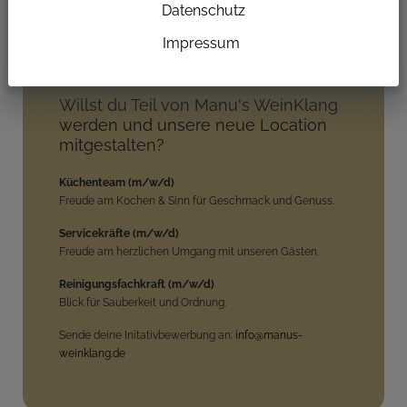
Datenschutz
Impressum
Wir suchen
DICH
Willst du Teil von Manu's WeinKlang
werden und unsere neue Location
mitgestalten?
Küchenteam (m/w/d)
Freude am Kochen & Sinn für Geschmack und Genuss.
Servicekräfte (m/w/d)
Freude am herzlichen Umgang mit unseren Gästen.
Reinigungsfachkraft (m/w/d)
Blick für Sauberkeit und Ordnung.
Sende deine Initativbewerbung an:
info@manus-
weinklang.de