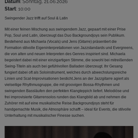
Datum
: Sonntag, 21.06.2026
Start
: 10:00
Swingender Jazz trifft auf Soul & Latin
Mit einer feinen Mischung aus swingendem Jazz, gepaart mit einer Prise
Pop, Soul und Latin, überzeugt das Duo Backgroundjoys sein Publikum.
Bestehend aus Michaela (Vocals) und Jens (Gitarre) präsentiert die
Formation stilvolle Eigeninterpretationen von Jazzstandards und Evergreens,
die von alten und neuen Interpreten des Genres inspiriert sind.
Michaela
begeistert dabei mit einer einzigartigen Stimme, die sowohl bei mitreißenden
Swing-Titeln als auch bei gefühlvollen Balladen überzeugt. Ihr Gesang
fungiert dabei oft als Soloinstrument, welches durch abwechslungsreiche
Linien und Scat-Improvisationen besticht.Jens an der Jazzgitarre agiert als
vielseitige Rhythmusgruppe, die mit groovigen Bossa-Rhythmen und
swingenden Bassläufen den perfekten Klangteppich liefert. Melodiöse und
frei improvisierte Gitarrensolos runden das Klangbild ab und nehmen die
Zuhörer mit auf eine musikalische Reise.Backgroundjoys steht für
handgemachte Musik, die Atmosphäre schafft – ideal für Events, die stilvolle
Unterhaltung mit musikalischer Finesse suchen.