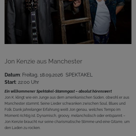
Jon Kenzie aus Manchester
Datum
: Freitag, 18.09.2026 SPEKTAKEL
Start
: 22:00 Uhr
Ein willkommener Spektakel-Stammgast – absolut hörenswert
Jon K. klingt wie ein Junge aus dem amerikanischen Süden, obwohl er aus
Manchester stammt. Seine Lieder schwanken zwischen Soul, Blues und
Folk. Dank jahrelanger Erfahrung weiß Jon genau, welches Tempo im
Moment richtig ist. Dynamisch, groovy, melancholisch oder entspannt –
Jon Kenzie braucht nur seine charismatische Stimme und eine Gitarre, um
den Laden zu rocken.