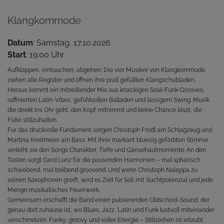
Klangkommode
Datum
: Samstag, 17.10.2026
Start
: 19:00 Uhr
Aufklappen, eintauchen, abgehen: Die vier Musiker von Klangkommode
ziehen alle Register und öffnen ihre prall gefüllten Klangschubladen.
Heraus kommt ein mitreißender Mix aus knackigen Soul-Funk-Grooves,
raffinierten Latin-Vibes, gefühlvollen Balladen und lässigem Swing. Musik,
die direkt ins Ohr geht, den Kopf mitnimmt und keine Chance lässt, die
Füße stillzuhalten.
Für das druckvolle Fundament sorgen Christoph Frodl am Schlagzeug und
Martina Kreitmeier am Bass. Mit ihrer markant bluesig gefärbten Stimme
verleiht sie den Songs Charakter, Tiefe und Gänsehautmomente. An den
Tasten sorgt Gerd Lunz für die passenden Harmonien – mal sphärisch
schwebend, mal treibend groovend. Und wenn Christoph Naleppa zu
seinen Saxophonen greift, wird es Zeit für Soli mit Suchtpotenzial und jede
Menge musikalisches Feuerwerk.
Gemeinsam erschafft die Band einen pulsierenden Oldschool-Sound, der
genau dort zuhause ist, wo Blues, Jazz, Latin und Funk lustvoll miteinander
verschmelzen. Funky, groovy und voller Energie – Stillstehen ist erlaubt,