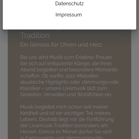
Datenschutz
Impressum
Fortsetzung der Livemusik-
Tradition
Ein Genuss für Ohren und Herz
Bei uns wird Musik zum Erlebnis: Freuen
Sie sich auf entspannte Klänge, die Ihren
Abend begleiten und besondere Momente
schaffen. Ob sanfte Jazz-Melodien,
akustische Highlights oder stimmungsvolle
Klassiker – unsere Livemusik lädt zum
Genießen, Verweilen und Wohlfühlen ein.
Musik begleitet mich schon seit meiner
Kindheit und ist ein wichtiger Teil meines
Lebens. Deshalb liegt mir die Fortführung
der Livemusik-Tradition besonders am
Herzen. Einmal im Monat dürfen Sie sich
auf entspannte und stimmungsvolle