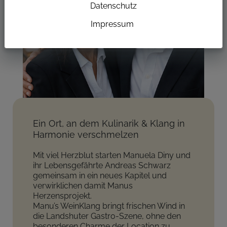
Datenschutz
Impressum
Ein Ort, an dem Kulinarik & Klang in
Harmonie verschmelzen
Mit viel Herzblut starten Manuela Diny und
ihr Lebensgefährte Andreas Schwarz
gemeinsam in ein neues Kapitel und
verwirklichen damit Manus
Herzensprojekt.
Manu’s WeinKlang bringt frischen Wind in
die Landshuter Gastro-Szene, ohne den
besonderen Charme der Location zu